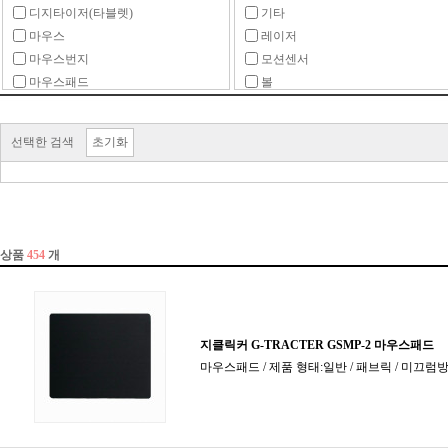
디지타이저(타블렛)
기타
마우스
레이저
마우스번지
모션센서
마우스패드
볼
마우스패치
적외선
마우스피트
정전식
선택한 검색
초기화
손목받침대(팜레스트)
타블렛 주변용품
터치패드
트랙볼
프리젠터 마우스