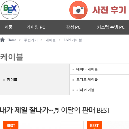
Home
>
주변기기
>
케이블
>
LAN 케이블
케이블
데이터 케이블
케이블
오디오 케이블
기타 케이블