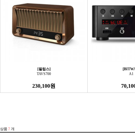
[필립스]
[BITW
TAVS700
A1
230,100원
70,1